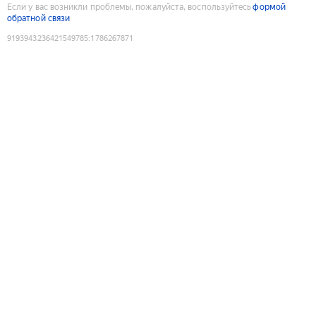
Если у вас возникли проблемы, пожалуйста, воспользуйтесь
формой
обратной связи
9193943236421549785
:
1786267871