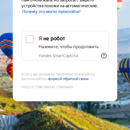
Нам очень жаль, но запросы с вашего
устройства похожи на автоматические.
Почему это могло произойти?
Я не робот
Нажмите, чтобы продолжить
Yandex SmartCaptcha
Если у вас возникли проблемы, пожалуйста,
воспользуйтесь
формой обратной связи
9182315173967484740
:
1786094600