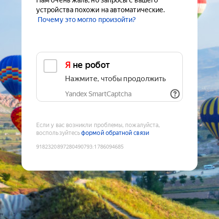
Нам очень жаль, но запросы с вашего
устройства похожи на автоматические.
Почему это могло произойти?
Я не робот
Нажмите, чтобы продолжить
Yandex SmartCaptcha
Если у вас возникли проблемы, пожалуйста,
воспользуйтесь
формой обратной связи
9182320897280490793
:
1786094685