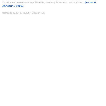
Если у вас возникли проблемы, пожалуйста, воспользуйтесь
формой
обратной связи
9198388123913718295
:
1786334105