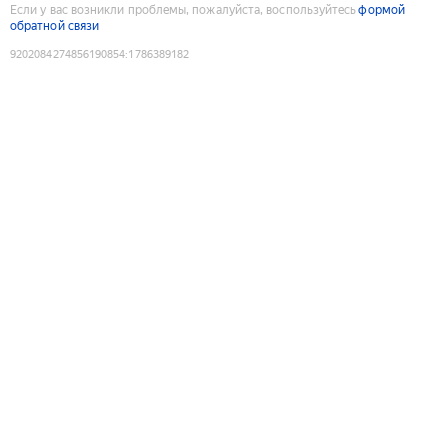
Если у вас возникли проблемы, пожалуйста, воспользуйтесь
формой
обратной связи
9202084274856190854
:
1786389182