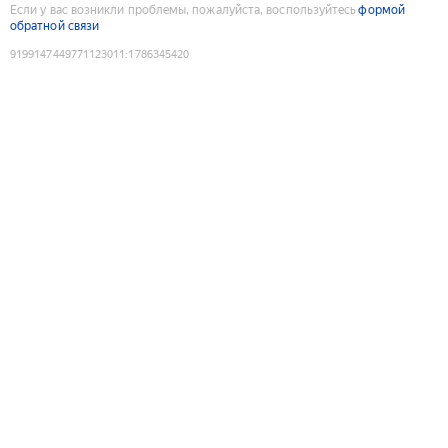
Если у вас возникли проблемы, пожалуйста, воспользуйтесь
формой
обратной связи
9199147449771123011
:
1786345420