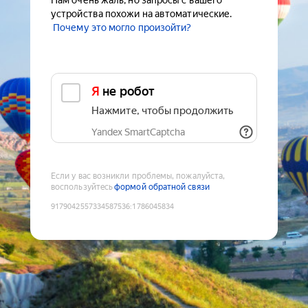
Нам очень жаль, но запросы с вашего
устройства похожи на автоматические.
Почему это могло произойти?
Я не робот
Нажмите, чтобы продолжить
Yandex SmartCaptcha
Если у вас возникли проблемы, пожалуйста,
воспользуйтесь
формой обратной связи
9179042557334587536
:
1786045834