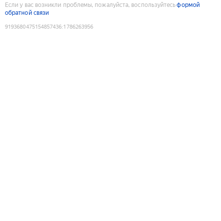
Если у вас возникли проблемы, пожалуйста, воспользуйтесь
формой
обратной связи
9193680475154857436
:
1786263956