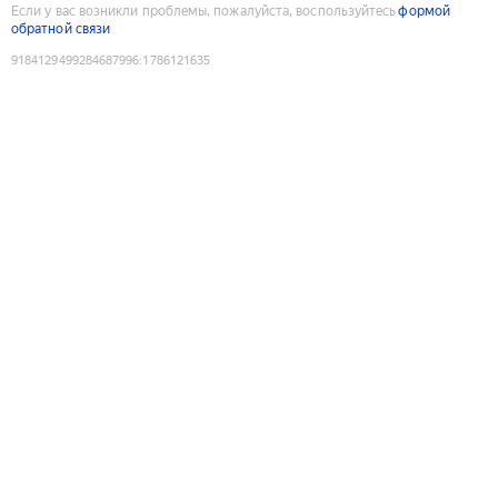
Если у вас возникли проблемы, пожалуйста, воспользуйтесь
формой
обратной связи
9184129499284687996
:
1786121635