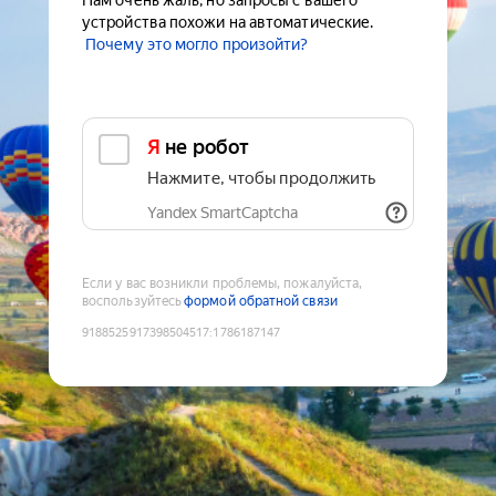
Нам очень жаль, но запросы с вашего
устройства похожи на автоматические.
Почему это могло произойти?
Я не робот
Нажмите, чтобы продолжить
Yandex SmartCaptcha
Если у вас возникли проблемы, пожалуйста,
воспользуйтесь
формой обратной связи
9188525917398504517
:
1786187147