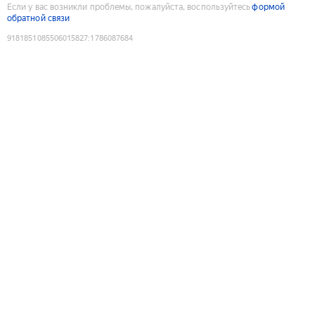
Если у вас возникли проблемы, пожалуйста, воспользуйтесь
формой
обратной связи
9181851085506015827
:
1786087684