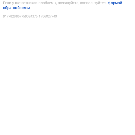
Если у вас возникли проблемы, пожалуйста, воспользуйтесь
формой
обратной связи
9177828867759324375
:
1786027749