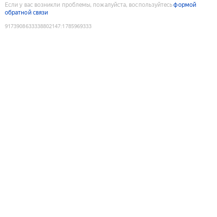
Если у вас возникли проблемы, пожалуйста, воспользуйтесь
формой
обратной связи
9173908633338802147
:
1785969333