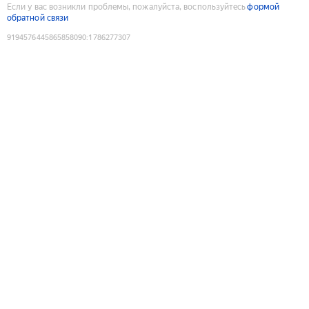
Если у вас возникли проблемы, пожалуйста, воспользуйтесь
формой
обратной связи
9194576445865858090
:
1786277307