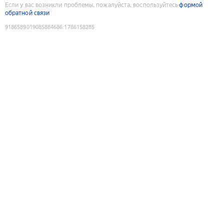
Если у вас возникли проблемы, пожалуйста, воспользуйтесь
формой
обратной связи
9186589019085884686
:
1786158285