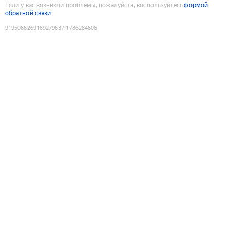
Если у вас возникли проблемы, пожалуйста, воспользуйтесь
формой
обратной связи
9195066269169279637
:
1786284606