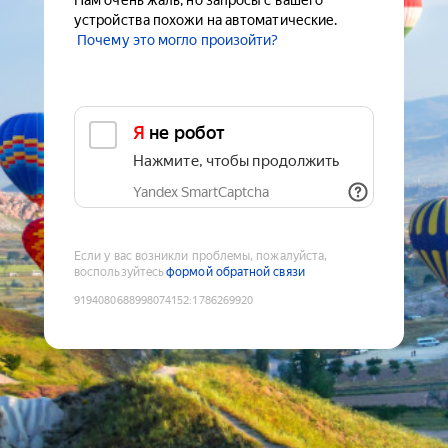
Нам очень жаль, но запросы с вашего
устройства похожи на автоматические.
Почему это могло произойти?
Я не робот
Нажмите, чтобы продолжить
Yandex SmartCaptcha
Если у вас возникли проблемы, пожалуйста,
воспользуйтесь
формой обратной связи
9194080688998074152
:
1786269920