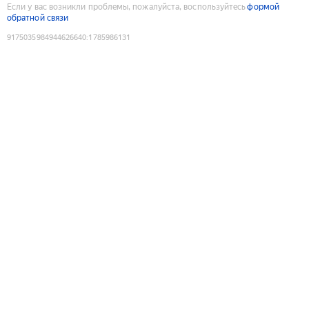
Если у вас возникли проблемы, пожалуйста, воспользуйтесь
формой
обратной связи
9175035984944626640
:
1785986131