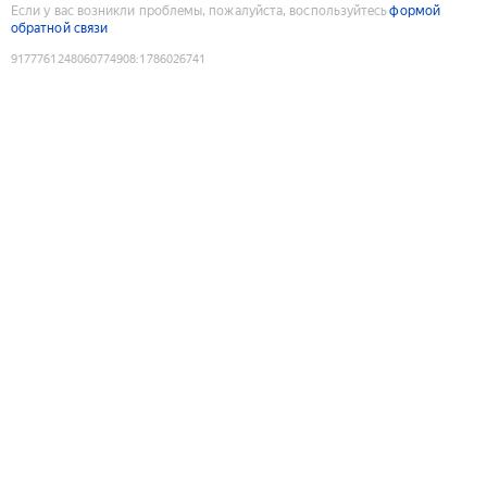
Если у вас возникли проблемы, пожалуйста, воспользуйтесь
формой
обратной связи
9177761248060774908
:
1786026741