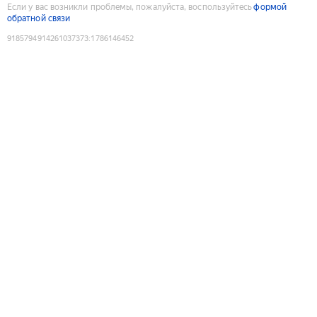
Если у вас возникли проблемы, пожалуйста, воспользуйтесь
формой
обратной связи
9185794914261037373
:
1786146452