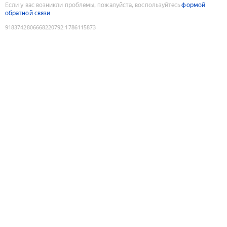
Если у вас возникли проблемы, пожалуйста, воспользуйтесь
формой
обратной связи
9183742806668220792
:
1786115873