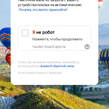
Нам очень жаль, но запросы с вашего
устройства похожи на автоматические.
Почему это могло произойти?
Я не робот
Нажмите, чтобы продолжить
Yandex SmartCaptcha
Если у вас возникли проблемы, пожалуйста,
воспользуйтесь
формой обратной связи
9174775490010746342
:
1785982250