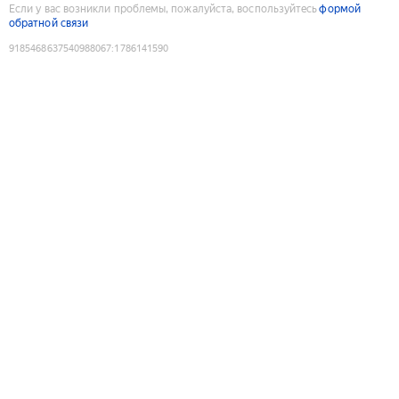
Если у вас возникли проблемы, пожалуйста, воспользуйтесь
формой
обратной связи
9185468637540988067
:
1786141590