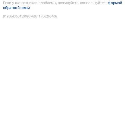
Если у вас возникли проблемы, пожалуйста, воспользуйтесь
формой
обратной связи
9193643531590987697
:
1786263406