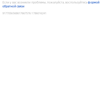
Если у вас возникли проблемы, пожалуйста, воспользуйтесь
формой
обратной связи
9177056568617667576
:
1786016241