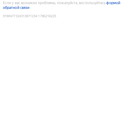
Если у вас возникли проблемы, пожалуйста, воспользуйтесь
формой
обратной связи
9190477324313871234
:
1786216225