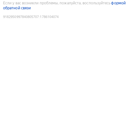
Если у вас возникли проблемы, пожалуйста, воспользуйтесь
формой
обратной связи
9182950997840805707
:
1786104074