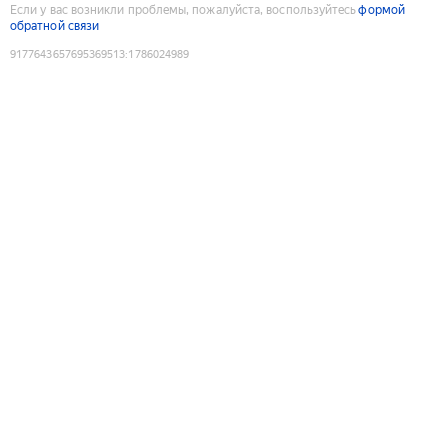
Если у вас возникли проблемы, пожалуйста, воспользуйтесь
формой
обратной связи
9177643657695369513
:
1786024989