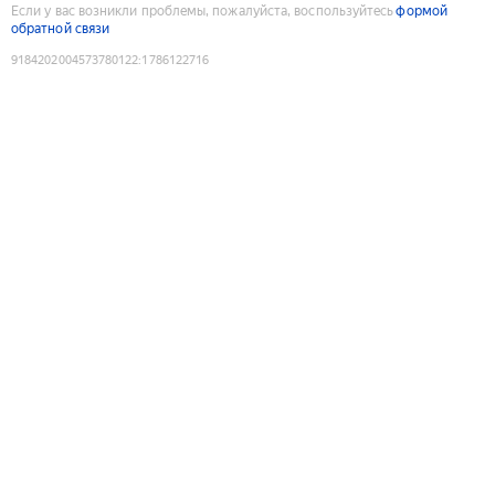
Если у вас возникли проблемы, пожалуйста, воспользуйтесь
формой
обратной связи
9184202004573780122
:
1786122716