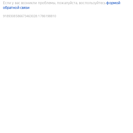
Если у вас возникли проблемы, пожалуйста, воспользуйтесь
формой
обратной связи
9189308586673463028
:
1786198810