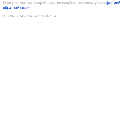
Если у вас возникли проблемы, пожалуйста, воспользуйтесь
формой
обратной связи
9186848681466034364
:
1786162154