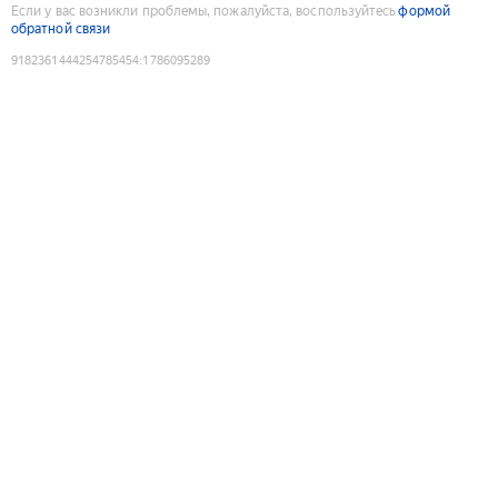
Если у вас возникли проблемы, пожалуйста, воспользуйтесь
формой
обратной связи
9182361444254785454
:
1786095289