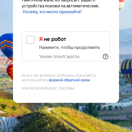
Нам очень жаль, но запросы с вашего
устройства похожи на автоматические.
Почему это могло произойти?
Я не робот
Нажмите, чтобы продолжить
Yandex SmartCaptcha
Если у вас возникли проблемы, пожалуйста,
воспользуйтесь
формой обратной связи
9194150762463892842
:
1786270964