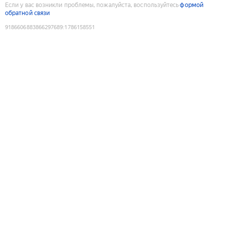
Если у вас возникли проблемы, пожалуйста, воспользуйтесь
формой
обратной связи
9186606883866297689
:
1786158551