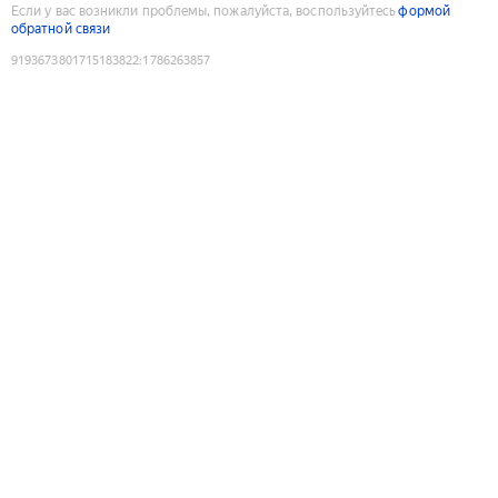
Если у вас возникли проблемы, пожалуйста, воспользуйтесь
формой
обратной связи
9193673801715183822
:
1786263857