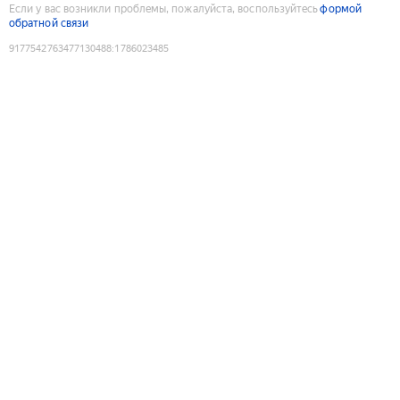
Если у вас возникли проблемы, пожалуйста, воспользуйтесь
формой
обратной связи
9177542763477130488
:
1786023485