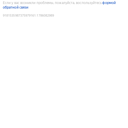
Если у вас возникли проблемы, пожалуйста, воспользуйтесь
формой
обратной связи
9181535987375979161
:
1786082989