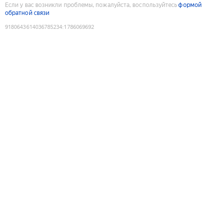
Если у вас возникли проблемы, пожалуйста, воспользуйтесь
формой
обратной связи
9180643614036785234
:
1786069692