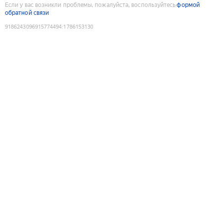
Если у вас возникли проблемы, пожалуйста, воспользуйтесь
формой
обратной связи
9186243096915774494
:
1786153130