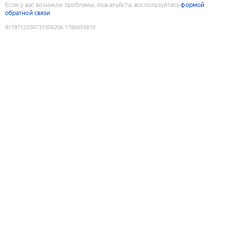
Если у вас возникли проблемы, пожалуйста, воспользуйтесь
формой
обратной связи
9179712030731356206
:
1786055810