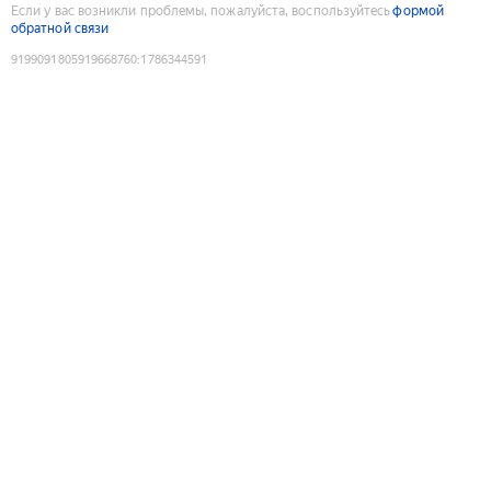
Если у вас возникли проблемы, пожалуйста, воспользуйтесь
формой
обратной связи
9199091805919668760
:
1786344591