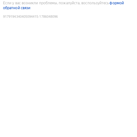
Если у вас возникли проблемы, пожалуйста, воспользуйтесь
формой
обратной связи
9179194340405094415
:
1786048096