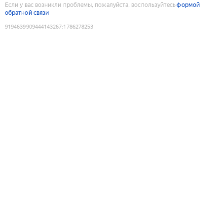
Если у вас возникли проблемы, пожалуйста, воспользуйтесь
формой
обратной связи
9194639909444143267
:
1786278253