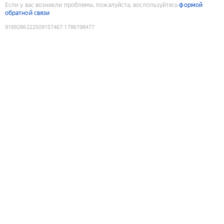
Если у вас возникли проблемы, пожалуйста, воспользуйтесь
формой
обратной связи
9189286222509157467
:
1786198477