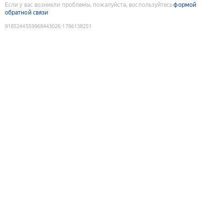
Если у вас возникли проблемы, пожалуйста, воспользуйтесь
формой
обратной связи
9185244559968443026
:
1786138251