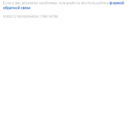
Если у вас возникли проблемы, пожалуйста, воспользуйтесь
формой
обратной связи
9185012190160044924
:
1786134789