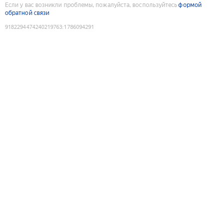
Если у вас возникли проблемы, пожалуйста, воспользуйтесь
формой
обратной связи
9182294474240219763
:
1786094291