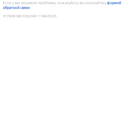
Если у вас возникли проблемы, пожалуйста, воспользуйтесь
формой
обратной связи
9179008386103823461
:
1786045325