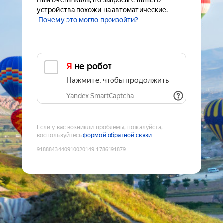
Нам очень жаль, но запросы с вашего
устройства похожи на автоматические.
Почему это могло произойти?
Я не робот
Нажмите, чтобы продолжить
Yandex SmartCaptcha
Если у вас возникли проблемы, пожалуйста,
воспользуйтесь
формой обратной связи
9188843440910020149
:
1786191879