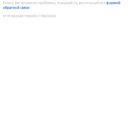
Если у вас возникли проблемы, пожалуйста, воспользуйтесь
формой
обратной связи
9178156004611856305
:
1786032623